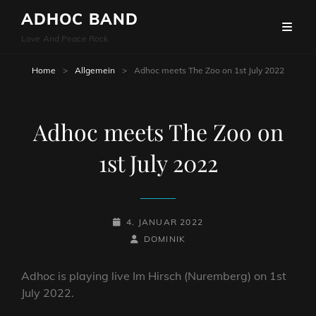
ADHOC BAND
Love And Peace Rock
Home
>
Allgemein
>
Adhoc meets The Zoo on 1st July 2022
Adhoc meets The Zoo on
1st July 2022
POSTED-
4. JANUAR 2022
ON
BY
BYLINE
DOMINIK
LINE
Adhoc is playing live Im Hirsch (Nuremberg) on 1st
July 2022.