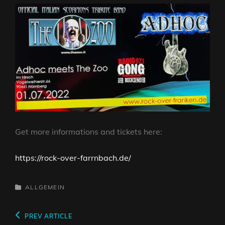
Get more informations and tickets here:
https://rock-over-farrnbach.de/
CATEGORIES
ALLGEMEIN
Beitragsnavigation
Previous
PREV ARTICLE