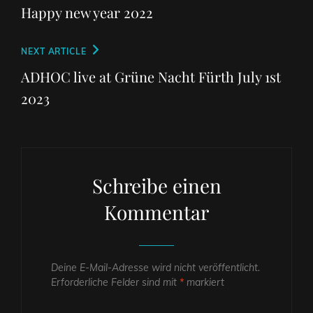
Post
Happy new year 2022
Next
NEXT ARTICLE
Post
ADHOC live at Grüne Nacht Fürth July 1st
2023
Schreibe einen
Kommentar
Deine E-Mail-Adresse wird nicht veröffentlicht.
Erforderliche Felder sind mit
*
markiert